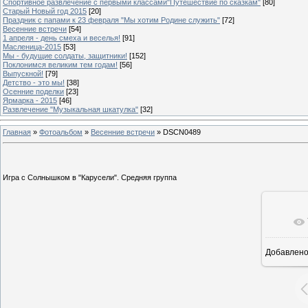
Спортивное развлечение с первыми классами"Путешествие по сказкам"
[80]
Старый Новый год 2015
[20]
Праздник с папами к 23 февраля "Мы хотим Родине служить"
[72]
Весенние встречи
[54]
1 апреля - день смеха и веселья!
[91]
Масленица-2015
[53]
Мы - будущие солдаты, защитники!
[152]
Поклонимся великим тем годам!
[56]
Выпускной!
[79]
Детство - это мы!
[38]
Осенние поделки
[23]
Ярмарка - 2015
[46]
Развлечение "Музыкальная шкатулка"
[32]
Главная
»
Фотоальбом
»
Весенние встречи
» DSCN0489
Игра с Солнышком в "Карусели". Средняя группа
Добавлен