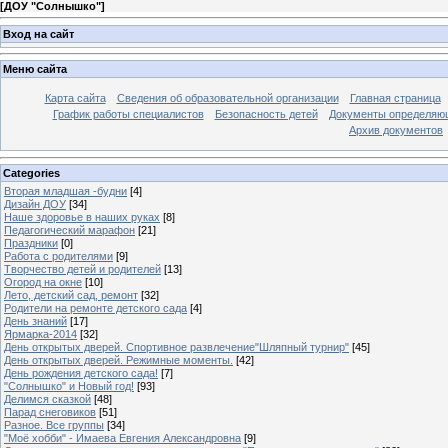
[
ДОУ "Солнышко"
]
Вход на сайт
Меню сайта
Карта сайта
Сведения об образовательной организации
Главная страница
График работы специалистов
Безопасность детей
Документы определяющ
Архив документов
Categories
Вторая младшая -будни
[4]
Дизайн ДОУ
[34]
Наше здоровье в наших руках
[8]
Педагогический марафон
[21]
Праздники
[0]
Работа с родителями
[9]
Творчество детей и родителей
[13]
Огород на окне
[10]
Лето, детский сад, ремонт
[32]
Родители на ремонте детского сада
[4]
День знаний
[17]
Ярмарка-2014
[32]
День открытых дверей. Спортивное развлечение"Шляпный турнир"
[45]
День открытых дверей. Режимные моменты.
[42]
День рождения детского сада!
[7]
"Солнышко" и Новый год!
[93]
Делимся сказкой
[48]
Парад снеговиков
[51]
Разное. Все группы
[34]
"Моё хобби" - Имаева Евгения Александровна
[9]