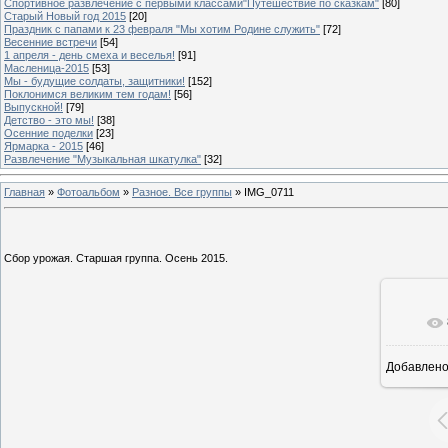
Спортивное развлечение с первыми классами"Путешествие по сказкам"
[80]
Старый Новый год 2015
[20]
Праздник с папами к 23 февраля "Мы хотим Родине служить"
[72]
Весенние встречи
[54]
1 апреля - день смеха и веселья!
[91]
Масленица-2015
[53]
Мы - будущие солдаты, защитники!
[152]
Поклонимся великим тем годам!
[56]
Выпускной!
[79]
Детство - это мы!
[38]
Осенние поделки
[23]
Ярмарка - 2015
[46]
Развлечение "Музыкальная шкатулка"
[32]
Главная
»
Фотоальбом
»
Разное. Все группы
» IMG_0711
Сбор урожая. Старшая группа. Осень 2015.
Добавлен