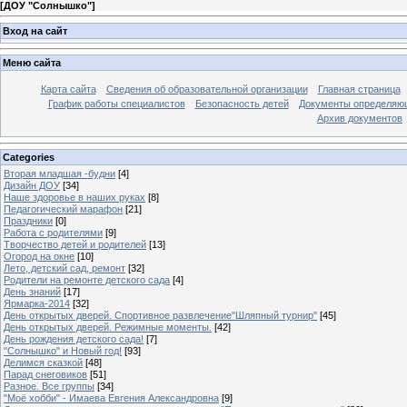
[
ДОУ "Солнышко"
]
Вход на сайт
Меню сайта
Карта сайта
Сведения об образовательной организации
Главная страница
График работы специалистов
Безопасность детей
Документы определяющ
Архив документов
Categories
Вторая младшая -будни
[4]
Дизайн ДОУ
[34]
Наше здоровье в наших руках
[8]
Педагогический марафон
[21]
Праздники
[0]
Работа с родителями
[9]
Творчество детей и родителей
[13]
Огород на окне
[10]
Лето, детский сад, ремонт
[32]
Родители на ремонте детского сада
[4]
День знаний
[17]
Ярмарка-2014
[32]
День открытых дверей. Спортивное развлечение"Шляпный турнир"
[45]
День открытых дверей. Режимные моменты.
[42]
День рождения детского сада!
[7]
"Солнышко" и Новый год!
[93]
Делимся сказкой
[48]
Парад снеговиков
[51]
Разное. Все группы
[34]
"Моё хобби" - Имаева Евгения Александровна
[9]