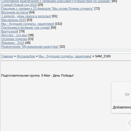
Спортивное развлечение с первыми классами"Путешествие по сказкам"
[80]
Старый Новый год 2015
[20]
Праздник с папами к 23 февраля "Мы хотим Родине служить"
[72]
Весенние встречи
[54]
1 апреля - день смеха и веселья!
[91]
Масленица-2015
[53]
Мы - будущие солдаты, защитники!
[152]
Поклонимся великим тем годам!
[56]
Выпускной!
[79]
Детство - это мы!
[38]
Осенние поделки
[23]
Ярмарка - 2015
[46]
Развлечение "Музыкальная шкатулка"
[32]
Главная
»
Фотоальбом
»
Мы - будущие солдаты, защитники!
» SAM_2169
Подготовительная группа. 9 Мая - День Победы!
Добавлен