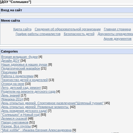
[
ДОУ "Солнышко"
]
Вход на сайт
Меню сайта
Карта сайта
Сведения об образовательной организации
Главная страница
График работы специалистов
Безопасность детей
Документы определяющ
Архив документов
Categories
Вторая младшая -будни
[4]
Дизайн ДОУ
[34]
Наше здоровье в наших руках
[8]
Педагогический марафон
[21]
Праздники
[0]
Работа с родителями
[9]
Творчество детей и родителей
[13]
Огород на окне
[10]
Лето, детский сад, ремонт
[32]
Родители на ремонте детского сада
[4]
День знаний
[17]
Ярмарка-2014
[32]
День открытых дверей. Спортивное развлечение"Шляпный турнир"
[45]
День открытых дверей. Режимные моменты.
[42]
День рождения детского сада!
[7]
"Солнышко" и Новый год!
[93]
Делимся сказкой
[48]
Парад снеговиков
[51]
Разное. Все группы
[34]
"Моё хобби" - Имаева Евгения Александровна
[9]