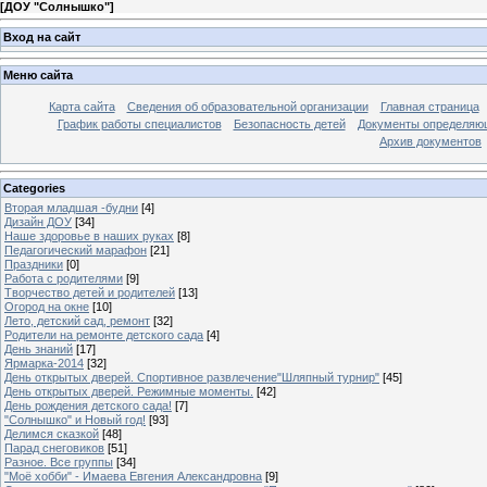
[
ДОУ "Солнышко"
]
Вход на сайт
Меню сайта
Карта сайта
Сведения об образовательной организации
Главная страница
График работы специалистов
Безопасность детей
Документы определяющ
Архив документов
Categories
Вторая младшая -будни
[4]
Дизайн ДОУ
[34]
Наше здоровье в наших руках
[8]
Педагогический марафон
[21]
Праздники
[0]
Работа с родителями
[9]
Творчество детей и родителей
[13]
Огород на окне
[10]
Лето, детский сад, ремонт
[32]
Родители на ремонте детского сада
[4]
День знаний
[17]
Ярмарка-2014
[32]
День открытых дверей. Спортивное развлечение"Шляпный турнир"
[45]
День открытых дверей. Режимные моменты.
[42]
День рождения детского сада!
[7]
"Солнышко" и Новый год!
[93]
Делимся сказкой
[48]
Парад снеговиков
[51]
Разное. Все группы
[34]
"Моё хобби" - Имаева Евгения Александровна
[9]