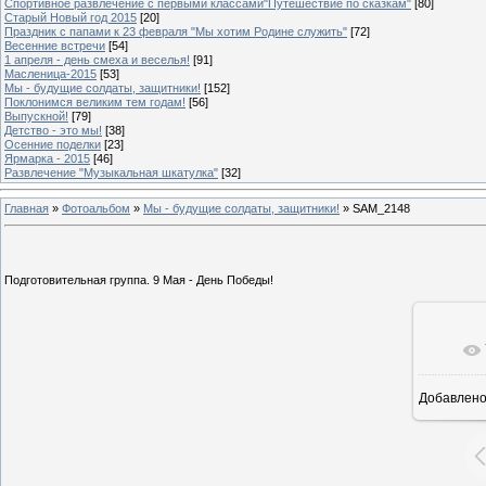
Спортивное развлечение с первыми классами"Путешествие по сказкам"
[80]
Старый Новый год 2015
[20]
Праздник с папами к 23 февраля "Мы хотим Родине служить"
[72]
Весенние встречи
[54]
1 апреля - день смеха и веселья!
[91]
Масленица-2015
[53]
Мы - будущие солдаты, защитники!
[152]
Поклонимся великим тем годам!
[56]
Выпускной!
[79]
Детство - это мы!
[38]
Осенние поделки
[23]
Ярмарка - 2015
[46]
Развлечение "Музыкальная шкатулка"
[32]
Главная
»
Фотоальбом
»
Мы - будущие солдаты, защитники!
» SAM_2148
Подготовительная группа. 9 Мая - День Победы!
Добавлен