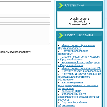
Статистика
Онлайн всего:
1
Гостей:
1
Пользователей:
0
Полезные сайты
Министерство образования
Иркутской области
Портал "Образование
Приангарья"
Служба по Контролю и Надзору
в Иркутской области
Управление Роспотребнадзора
в Иркутской области
Министерство просвещения РФ
Институт развития образования
Иркутский Институт повышения
квалификации работников
образования
Информационно-
куммуникационные технологии в
образовании
Коллекция ЦОР
Федеральный центр
информационно-образовательных
ресурсов
Портал «Российское
образование»