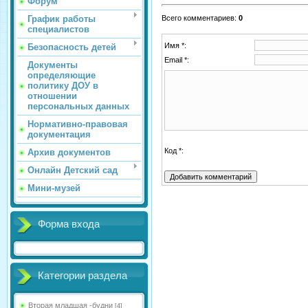
Форум
График работы
Всего комментариев
:
0
специалистов
Имя *:
Безопасность детей
Email *:
Документы
определяющие
политику ДОУ в
отношении
персональных данных
Нормативно-правовая
документация
Код *:
Архив документов
Онлайн Детский сад
Мини-музей
Форма входа
Категории раздела
Вторая младшая -будни
[4]