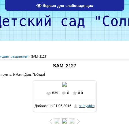
Версия для слабовидящих
кий сад "Солн
лдаты, защитники!
» SAM_2127
SAM_2127
 группа. 9 Мая - День Победы!
839
0
0.0
Добавлено
31.05.2015
solnyshko