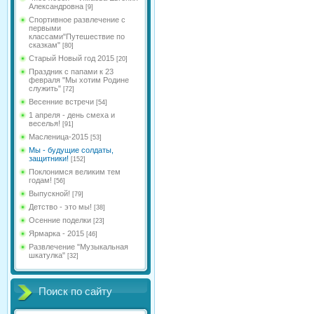
Александровна
[9]
Спортивное развлечение с
первыми
классами"Путешествие по
сказкам"
[80]
Старый Новый год 2015
[20]
Праздник с папами к 23
февраля "Мы хотим Родине
служить"
[72]
Весенние встречи
[54]
1 апреля - день смеха и
веселья!
[91]
Масленица-2015
[53]
Мы - будущие солдаты,
защитники!
[152]
Поклонимся великим тем
годам!
[56]
Выпускной!
[79]
Детство - это мы!
[38]
Осенние поделки
[23]
Ярмарка - 2015
[46]
Развлечение "Музыкальная
шкатулка"
[32]
Поиск по сайту