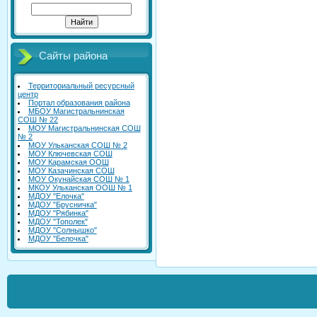
Сайты района
Территориальный ресурсный
центр
Портал образования района
МБОУ Магистральнинская
СОШ № 22
МОУ Магистральнинская СОШ
№ 2
МОУ Ульканская СОШ № 2
МОУ Ключевская СОШ
МОУ Карамская ООШ
МОУ Казачинская СОШ
МОУ Окунайская СОШ № 1
МКОУ Ульканская ООШ № 1
МДОУ "Елочка"
МДОУ "Брусничка"
МДОУ "Рябинка"
МДОУ "Тополек"
МДОУ "Солнышко"
МДОУ "Белочка"