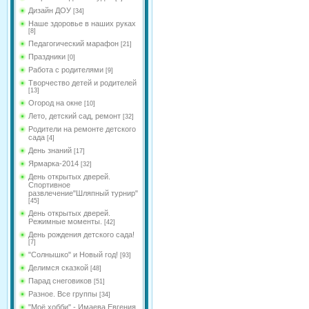
Дизайн ДОУ
[34]
Наше здоровье в наших руках
[8]
Педагогический марафон
[21]
Праздники
[0]
Работа с родителями
[9]
Творчество детей и родителей
[13]
Огород на окне
[10]
Лето, детский сад, ремонт
[32]
Родители на ремонте детского
сада
[4]
День знаний
[17]
Ярмарка-2014
[32]
День открытых дверей.
Спортивное
развлечение"Шляпный турнир"
[45]
День открытых дверей.
Режимные моменты.
[42]
День рождения детского сада!
[7]
"Солнышко" и Новый год!
[93]
Делимся сказкой
[48]
Парад снеговиков
[51]
Разное. Все группы
[34]
"Моё хобби" - Имаева Евгения