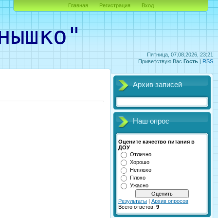
Главная
Регистрация
Вход
ышко"
Пятница, 07.08.2026, 23:21
Приветствую Вас
Гость
|
RSS
Архив записей
Наш опрос
Оцените качество питания в
ДОУ
Отлично
Хорошо
Неплохо
Плохо
Ужасно
Результаты
|
Архив опросов
Всего ответов:
9