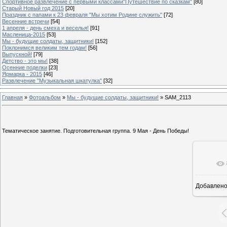
Спортивное развлечение с первыми классами"Путешествие по сказкам"
[80]
Старый Новый год 2015
[20]
Праздник с папами к 23 февраля "Мы хотим Родине служить"
[72]
Весенние встречи
[54]
1 апреля - день смеха и веселья!
[91]
Масленица-2015
[53]
Мы - будущие солдаты, защитники!
[152]
Поклонимся великим тем годам!
[56]
Выпускной!
[79]
Детство - это мы!
[38]
Осенние поделки
[23]
Ярмарка - 2015
[46]
Развлечение "Музыкальная шкатулка"
[32]
Главная
»
Фотоальбом
»
Мы - будущие солдаты, защитники!
» SAM_2113
Тематическое занятие. Подготовительная группа. 9 Мая - День Победы!
Добавлен