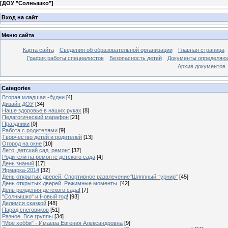
[
ДОУ "Солнышко"
]
Вход на сайт
Меню сайта
Карта сайта
Сведения об образовательной организации
Главная страница
График работы специалистов
Безопасность детей
Документы определяющ
Архив документов
Categories
Вторая младшая -будни
[4]
Дизайн ДОУ
[34]
Наше здоровье в наших руках
[8]
Педагогический марафон
[21]
Праздники
[0]
Работа с родителями
[9]
Творчество детей и родителей
[13]
Огород на окне
[10]
Лето, детский сад, ремонт
[32]
Родители на ремонте детского сада
[4]
День знаний
[17]
Ярмарка-2014
[32]
День открытых дверей. Спортивное развлечение"Шляпный турнир"
[45]
День открытых дверей. Режимные моменты.
[42]
День рождения детского сада!
[7]
"Солнышко" и Новый год!
[93]
Делимся сказкой
[48]
Парад снеговиков
[51]
Разное. Все группы
[34]
"Моё хобби" - Имаева Евгения Александровна
[9]