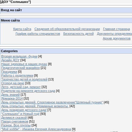
[
ДОУ "Солнышко"
]
Вход на сайт
Меню сайта
Карта сайта
Сведения об образовательной организации
Главная страница
График работы специалистов
Безопасность детей
Документы определяющ
Архив документов
Categories
Вторая младшая -будни
[4]
Дизайн ДОУ
[34]
Наше здоровье в наших руках
[8]
Педагогический марафон
[21]
Праздники
[0]
Работа с родителями
[9]
Творчество детей и родителей
[13]
Огород на окне
[10]
Лето, детский сад, ремонт
[32]
Родители на ремонте детского сада
[4]
День знаний
[17]
Ярмарка-2014
[32]
День открытых дверей. Спортивное развлечение"Шляпный турнир"
[45]
День открытых дверей. Режимные моменты.
[42]
День рождения детского сада!
[7]
"Солнышко" и Новый год!
[93]
Делимся сказкой
[48]
Парад снеговиков
[51]
Разное. Все группы
[34]
"Моё хобби" - Имаева Евгения Александровна
[9]