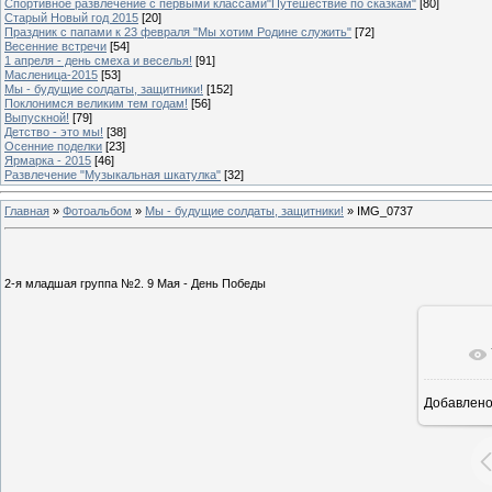
Спортивное развлечение с первыми классами"Путешествие по сказкам"
[80]
Старый Новый год 2015
[20]
Праздник с папами к 23 февраля "Мы хотим Родине служить"
[72]
Весенние встречи
[54]
1 апреля - день смеха и веселья!
[91]
Масленица-2015
[53]
Мы - будущие солдаты, защитники!
[152]
Поклонимся великим тем годам!
[56]
Выпускной!
[79]
Детство - это мы!
[38]
Осенние поделки
[23]
Ярмарка - 2015
[46]
Развлечение "Музыкальная шкатулка"
[32]
Главная
»
Фотоальбом
»
Мы - будущие солдаты, защитники!
» IMG_0737
2-я младшая группа №2. 9 Мая - День Победы
Добавлен