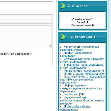
Статистика
Онлайн всего:
1
Гостей:
1
Пользователей:
0
Полезные сайты
Министерство образования
Иркутской области
Портал "Образование
Приангарья"
Служба по Контролю и Надзору
в Иркутской области
Управление Роспотребнадзора
в Иркутской области
Министерство просвещения РФ
Институт развития образования
Иркутский Институт повышения
квалификации работников
образования
Информационно-
куммуникационные технологии в
образовании
Коллекция ЦОР
Федеральный центр
информационно-образовательных
ресурсов
Портал «Российское
образование»