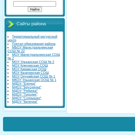
Сайты района
Территориальный ресурсный
центр
Портал образования района
МБОУ Магистральнинская
СОШ № 22
МОУ Магистральнинская СОШ
№ 2
МОУ Ульканская СОШ № 2
МОУ Ключевская СОШ
МОУ Карамская ООШ
МОУ Казачинская СОШ
МОУ Окунайская СОШ № 1
МКОУ Ульканская ООШ № 1
МДОУ "Елочка"
МДОУ "Брусничка"
МДОУ "Рябинка"
МДОУ "Тополек"
МДОУ "Солнышко"
МДОУ "Белочка"