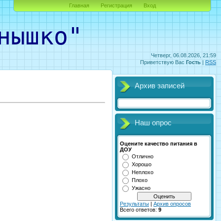
Главная
Регистрация
Вход
ышко"
Четверг, 06.08.2026, 21:59
Приветствую Вас
Гость
|
RSS
Архив записей
Наш опрос
Оцените качество питания в
ДОУ
Отлично
Хорошо
Неплохо
Плохо
Ужасно
Результаты
|
Архив опросов
Всего ответов:
9