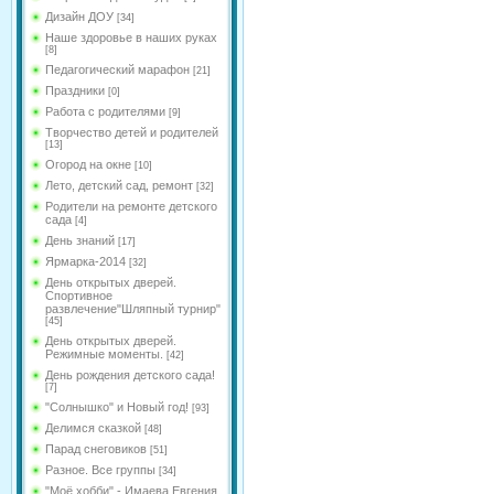
Дизайн ДОУ
[34]
Наше здоровье в наших руках
[8]
Педагогический марафон
[21]
Праздники
[0]
Работа с родителями
[9]
Творчество детей и родителей
[13]
Огород на окне
[10]
Лето, детский сад, ремонт
[32]
Родители на ремонте детского
сада
[4]
День знаний
[17]
Ярмарка-2014
[32]
День открытых дверей.
Спортивное
развлечение"Шляпный турнир"
[45]
День открытых дверей.
Режимные моменты.
[42]
День рождения детского сада!
[7]
"Солнышко" и Новый год!
[93]
Делимся сказкой
[48]
Парад снеговиков
[51]
Разное. Все группы
[34]
"Моё хобби" - Имаева Евгения