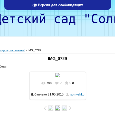
Версия для слабовидящих
кий сад "Солн
лдаты, защитники!
» IMG_0729
IMG_0729
обеды
794
0
0.0
Добавлено
31.05.2015
solnyshko