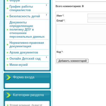
Форум
График работы
Всего комментариев
:
0
специалистов
Имя *:
Безопасность детей
Email *:
Документы
определяющие
политику ДОУ в
отношении
персональных данных
Нормативно-правовая
документация
Код *:
Архив документов
Онлайн Детский сад
Мини-музей
Форма входа
Категории раздела
Вторая младшая -будни
[4]