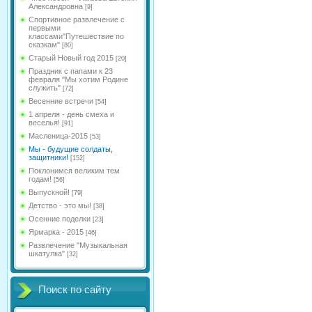
Александровна
[9]
Спортивное развлечение с
первыми
классами"Путешествие по
сказкам"
[80]
Старый Новый год 2015
[20]
Праздник с папами к 23
февраля "Мы хотим Родине
служить"
[72]
Весенние встречи
[54]
1 апреля - день смеха и
веселья!
[91]
Масленица-2015
[53]
Мы - будущие солдаты,
защитники!
[152]
Поклонимся великим тем
годам!
[56]
Выпускной!
[79]
Детство - это мы!
[38]
Осенние поделки
[23]
Ярмарка - 2015
[46]
Развлечение "Музыкальная
шкатулка"
[32]
Поиск по сайту