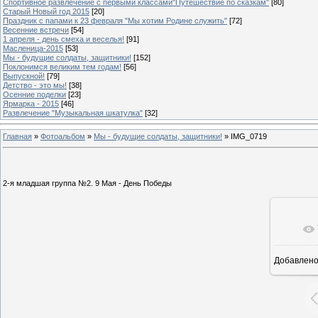
Спортивное развлечение с первыми классами"Путешествие по сказкам"
[80]
Старый Новый год 2015
[20]
Праздник с папами к 23 февраля "Мы хотим Родине служить"
[72]
Весенние встречи
[54]
1 апреля - день смеха и веселья!
[91]
Масленица-2015
[53]
Мы - будущие солдаты, защитники!
[152]
Поклонимся великим тем годам!
[56]
Выпускной!
[79]
Детство - это мы!
[38]
Осенние поделки
[23]
Ярмарка - 2015
[46]
Развлечение "Музыкальная шкатулка"
[32]
Главная
»
Фотоальбом
»
Мы - будущие солдаты, защитники!
» IMG_0719
2-я младшая группа №2. 9 Мая - День Победы
Добавлен