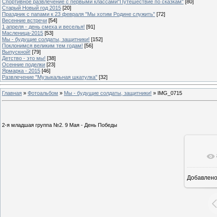
Спортивное развлечение с первыми классами"Путешествие по сказкам"
[80]
Старый Новый год 2015
[20]
Праздник с папами к 23 февраля "Мы хотим Родине служить"
[72]
Весенние встречи
[54]
1 апреля - день смеха и веселья!
[91]
Масленица-2015
[53]
Мы - будущие солдаты, защитники!
[152]
Поклонимся великим тем годам!
[56]
Выпускной!
[79]
Детство - это мы!
[38]
Осенние поделки
[23]
Ярмарка - 2015
[46]
Развлечение "Музыкальная шкатулка"
[32]
Главная
»
Фотоальбом
»
Мы - будущие солдаты, защитники!
» IMG_0715
2-я младшая группа №2. 9 Мая - День Победы
Добавлен