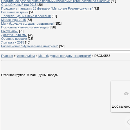
Спортивное развлечение с первыми классами"Путешествие по сказкам"
[80]
Старый Новый год 2015
[20]
Праздник с папами к 23 февраля "Мы хотим Родине служить"
[72]
Весенние встречи
[54]
1 апреля - день смеха и веселья!
[91]
Масленица-2015
[53]
Мы - будущие солдаты, защитники!
[152]
Поклонимся великим тем годам!
[56]
Выпускной!
[79]
Детство - это мы!
[38]
Осенние поделки
[23]
Ярмарка - 2015
[46]
Развлечение "Музыкальная шкатулка"
[32]
Главная
»
Фотоальбом
»
Мы - будущие солдаты, защитники!
» DSCN0587
Старшая группа. 9 Мая - День Победы
Добавлен