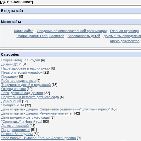
[
ДОУ "Солнышко"
]
Вход на сайт
Меню сайта
Карта сайта
Сведения об образовательной организации
Главная страница
График работы специалистов
Безопасность детей
Документы определяющ
Архив документов
Categories
Вторая младшая -будни
[4]
Дизайн ДОУ
[34]
Наше здоровье в наших руках
[8]
Педагогический марафон
[21]
Праздники
[0]
Работа с родителями
[9]
Творчество детей и родителей
[13]
Огород на окне
[10]
Лето, детский сад, ремонт
[32]
Родители на ремонте детского сада
[4]
День знаний
[17]
Ярмарка-2014
[32]
День открытых дверей. Спортивное развлечение"Шляпный турнир"
[45]
День открытых дверей. Режимные моменты.
[42]
День рождения детского сада!
[7]
"Солнышко" и Новый год!
[93]
Делимся сказкой
[48]
Парад снеговиков
[51]
Разное. Все группы
[34]
"Моё хобби" - Имаева Евгения Александровна
[9]