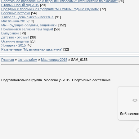
Спортивное развлечение с первыми классами"Путешествие по сказкам"
[80]
Старый Новый год 2015
[20]
Праздник с папами к 23 февраля "Мы хотим Родине служить"
[72]
Весенние встречи
[54]
1 апреля - день смеха и веселья!
[91]
Масленица-2015
[53]
Мы - будущие солдаты, защитники!
[152]
Поклонимся великим тем годам!
[56]
Выпускной!
[79]
Детство - это мы!
[38]
Осенние поделки
[23]
Ярмарка - 2015
[46]
Развлечение "Музыкальная шкатулка"
[32]
Главная
»
Фотоальбом
»
Масленица-2015
» SAM_6153
Подготовительная группа. Масленица-2015. Спортивные состязания
Добавлен