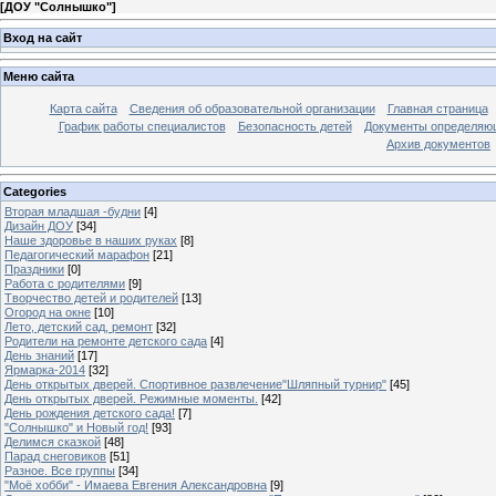
[
ДОУ "Солнышко"
]
Вход на сайт
Меню сайта
Карта сайта
Сведения об образовательной организации
Главная страница
График работы специалистов
Безопасность детей
Документы определяющ
Архив документов
Categories
Вторая младшая -будни
[4]
Дизайн ДОУ
[34]
Наше здоровье в наших руках
[8]
Педагогический марафон
[21]
Праздники
[0]
Работа с родителями
[9]
Творчество детей и родителей
[13]
Огород на окне
[10]
Лето, детский сад, ремонт
[32]
Родители на ремонте детского сада
[4]
День знаний
[17]
Ярмарка-2014
[32]
День открытых дверей. Спортивное развлечение"Шляпный турнир"
[45]
День открытых дверей. Режимные моменты.
[42]
День рождения детского сада!
[7]
"Солнышко" и Новый год!
[93]
Делимся сказкой
[48]
Парад снеговиков
[51]
Разное. Все группы
[34]
"Моё хобби" - Имаева Евгения Александровна
[9]