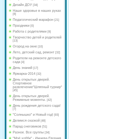
Дизайн ДОУ
[34]
Наше здоровье в наших руках
[8]
Педагогический марафон
[21]
Праздники
[0]
Работа с родителями
[9]
Творчество детей и родителей
[13]
Огород на окне
[10]
Лето, детский сад, ремонт
[32]
Родители на ремонте детского
сада
[4]
День знаний
[17]
Ярмарка-2014
[32]
День открытых дверей.
Спортивное
развлечение"Шляпный турнир"
[45]
День открытых дверей.
Режимные моменты.
[42]
День рождения детского сада!
[7]
"Солнышко" и Новый год!
[93]
Делимся сказкой
[48]
Парад снеговиков
[51]
Разное. Все группы
[34]
"Моё хобби" - Имаева Евгения