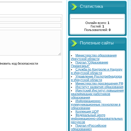
Статистика
Онлайн всего:
1
Гостей:
1
Пользователей:
0
Полезные сайты
Министерство образования
Иркутской области
Портал "Образование
Приангарья"
Служба по Контролю и Надзору
в Иркутской области
Управление Роспотребнадзора
в Иркутской области
Министерство просвещения РФ
Институт развития образования
Иркутский Институт повышения
квалификации работников
образования
Информационно-
куммуникационные технологии в
образовании
Коллекция ЦОР
Федеральный центр
информационно-образовательных
ресурсов
Портал «Российское
образование»