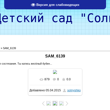
Версия для слабовидящих
кий сад "Солн
» SAM_6139
SAM_6139
 состязания. Ты катись весёлый бубен...
879
0
0.0
В реальном размере
400x533
Добавлено
05.04.2015
solnyshko
/ 308.5Kb