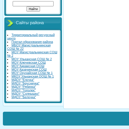
Сайты района
Территориальный ресурсный
центр
Портал образования района
МБОУ Магистральнинская
СОШ № 22
МОУ Магистральнинская СОШ
№ 2
МОУ Ульканская СОШ № 2
МОУ Ключевская СОШ
МОУ Карамская ООШ
МОУ Казачинская СОШ
МОУ Окунайская СОШ № 1
МКОУ Ульканская ООШ № 1
МДОУ "Елочка"
МДОУ "Брусничка"
МДОУ "Рябинка"
МДОУ "Тополек"
МДОУ "Солнышко"
МДОУ "Белочка"