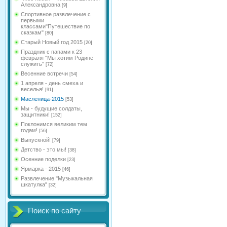
Александровна
[9]
Спортивное развлечение с
первыми
классами"Путешествие по
сказкам"
[80]
Старый Новый год 2015
[20]
Праздник с папами к 23
февраля "Мы хотим Родине
служить"
[72]
Весенние встречи
[54]
1 апреля - день смеха и
веселья!
[91]
Масленица-2015
[53]
Мы - будущие солдаты,
защитники!
[152]
Поклонимся великим тем
годам!
[56]
Выпускной!
[79]
Детство - это мы!
[38]
Осенние поделки
[23]
Ярмарка - 2015
[46]
Развлечение "Музыкальная
шкатулка"
[32]
Поиск по сайту