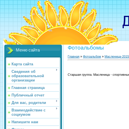
Детс
Фотоальбомы
Меню сайта
Главная
»
Фотоальбом
»
Масленица-2015
Карта сайта
Сведения об
Старшая группа. Масленица - спортивные
образовательной
организации
Главная страница
Публичный отчет
Для вас, родители
Взаимодействие с
социумом
Напишите нам