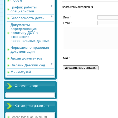
Форум
График работы
Всего комментариев
:
0
специалистов
Имя *:
Безопасность детей
Email *:
Документы
определяющие
политику ДОУ в
отношении
персональных данных
Нормативно-правовая
документация
Код *:
Архив документов
Онлайн Детский сад
Мини-музей
Форма входа
Категории раздела
Вторая младшая -будни
[4]