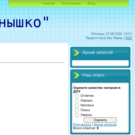
Главная
Регистрация
Вход
ышко"
Пятница, 07.08.2026, 14:51
Приветствую Вас
Гость
|
RSS
Архив записей
Наш опрос
Оцените качество питания в
ДОУ
Отлично
Хорошо
Неплохо
Плохо
Ужасно
Результаты
|
Архив опросов
Всего ответов:
9