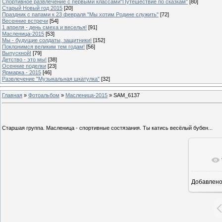
Спортивное развлечение с первыми классами"Путешествие по сказкам"
[80]
Старый Новый год 2015
[20]
Праздник с папами к 23 февраля "Мы хотим Родине служить"
[72]
Весенние встречи
[54]
1 апреля - день смеха и веселья!
[91]
Масленица-2015
[53]
Мы - будущие солдаты, защитники!
[152]
Поклонимся великим тем годам!
[56]
Выпускной!
[79]
Детство - это мы!
[38]
Осенние поделки
[23]
Ярмарка - 2015
[46]
Развлечение "Музыкальная шкатулка"
[32]
Главная
»
Фотоальбом
»
Масленица-2015
» SAM_6137
Старшая группа. Масленица - спортивные состязания. Ты катись весёлый бубен...
В ре
Добавлен