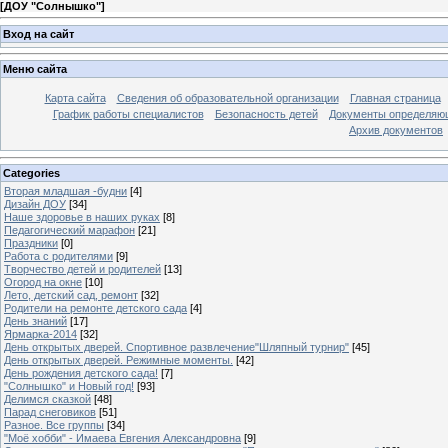
[
ДОУ "Солнышко"
]
Вход на сайт
Меню сайта
Карта сайта
Сведения об образовательной организации
Главная страница
График работы специалистов
Безопасность детей
Документы определяющ
Архив документов
Categories
Вторая младшая -будни
[4]
Дизайн ДОУ
[34]
Наше здоровье в наших руках
[8]
Педагогический марафон
[21]
Праздники
[0]
Работа с родителями
[9]
Творчество детей и родителей
[13]
Огород на окне
[10]
Лето, детский сад, ремонт
[32]
Родители на ремонте детского сада
[4]
День знаний
[17]
Ярмарка-2014
[32]
День открытых дверей. Спортивное развлечение"Шляпный турнир"
[45]
День открытых дверей. Режимные моменты.
[42]
День рождения детского сада!
[7]
"Солнышко" и Новый год!
[93]
Делимся сказкой
[48]
Парад снеговиков
[51]
Разное. Все группы
[34]
"Моё хобби" - Имаева Евгения Александровна
[9]