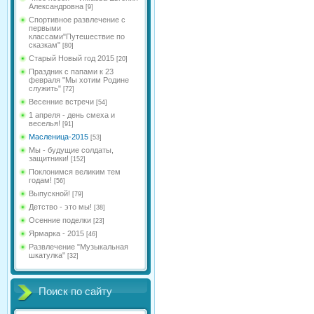
Александровна
[9]
Спортивное развлечение с
первыми
классами"Путешествие по
сказкам"
[80]
Старый Новый год 2015
[20]
Праздник с папами к 23
февраля "Мы хотим Родине
служить"
[72]
Весенние встречи
[54]
1 апреля - день смеха и
веселья!
[91]
Масленица-2015
[53]
Мы - будущие солдаты,
защитники!
[152]
Поклонимся великим тем
годам!
[56]
Выпускной!
[79]
Детство - это мы!
[38]
Осенние поделки
[23]
Ярмарка - 2015
[46]
Развлечение "Музыкальная
шкатулка"
[32]
Поиск по сайту