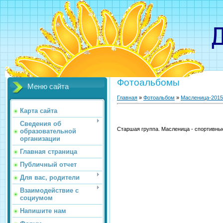
Детс
Фотоальбомы
Меню сайта
Главная
»
Фотоальбом
»
Масленица-2015
Карта сайта
Сведения об
Старшая группа. Масленица - спортивны
образовательной
организации
Главная страница
Публичный отчет
Для вас, родители
Взаимодействие с
социумом
Напишите нам