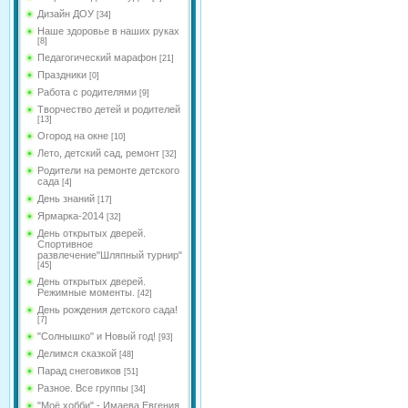
Дизайн ДОУ
[34]
Наше здоровье в наших руках
[8]
Педагогический марафон
[21]
Праздники
[0]
Работа с родителями
[9]
Творчество детей и родителей
[13]
Огород на окне
[10]
Лето, детский сад, ремонт
[32]
Родители на ремонте детского
сада
[4]
День знаний
[17]
Ярмарка-2014
[32]
День открытых дверей.
Спортивное
развлечение"Шляпный турнир"
[45]
День открытых дверей.
Режимные моменты.
[42]
День рождения детского сада!
[7]
"Солнышко" и Новый год!
[93]
Делимся сказкой
[48]
Парад снеговиков
[51]
Разное. Все группы
[34]
"Моё хобби" - Имаева Евгения