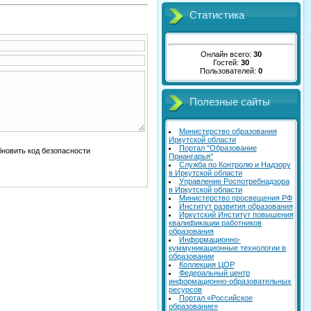
Статистика
Онлайн всего:
30
Гостей:
30
Пользователей:
0
Полезные сайты
Министерство образования
Иркутской области
Портал "Образование
Приангарья"
Служба по Контролю и Надзору
в Иркутской области
Управление Роспотребнадзора
в Иркутской области
Министерство просвещения РФ
Институт развития образования
Иркутский Институт повышения
квалификации работников
образования
Информационно-
куммуникационные технологии в
образовании
Коллекция ЦОР
Федеральный центр
информационно-образовательных
ресурсов
Портал «Российское
образование»