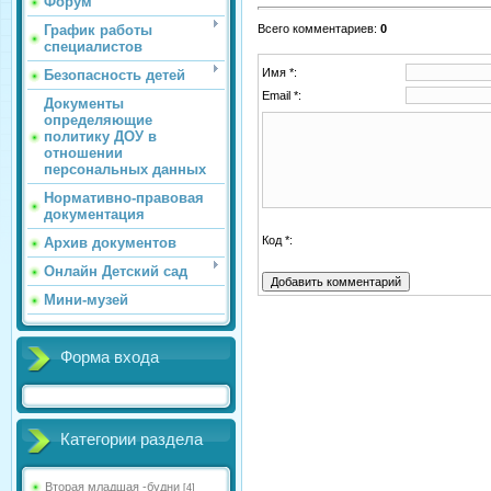
Форум
График работы
Всего комментариев
:
0
специалистов
Имя *:
Безопасность детей
Email *:
Документы
определяющие
политику ДОУ в
отношении
персональных данных
Нормативно-правовая
документация
Код *:
Архив документов
Онлайн Детский сад
Мини-музей
Форма входа
Категории раздела
Вторая младшая -будни
[4]