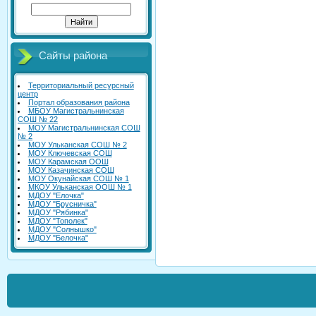
Сайты района
Территориальный ресурсный
центр
Портал образования района
МБОУ Магистральнинская
СОШ № 22
МОУ Магистральнинская СОШ
№ 2
МОУ Ульканская СОШ № 2
МОУ Ключевская СОШ
МОУ Карамская ООШ
МОУ Казачинская СОШ
МОУ Окунайская СОШ № 1
МКОУ Ульканская ООШ № 1
МДОУ "Елочка"
МДОУ "Брусничка"
МДОУ "Рябинка"
МДОУ "Тополек"
МДОУ "Солнышко"
МДОУ "Белочка"