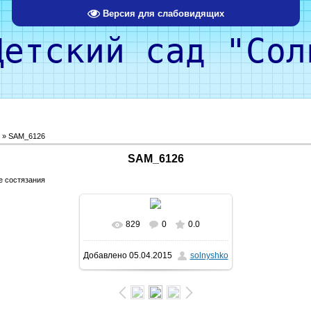
Версия для слабовидящих
кий сад "Солн
» SAM_6126
SAM_6126
е состязания
829
0
0.0
Добавлено
05.04.2015
solnyshko