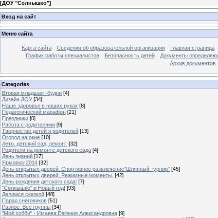
[
ДОУ "Солнышко"
]
Вход на сайт
Меню сайта
Карта сайта
Сведения об образовательной организации
Главная страница
График работы специалистов
Безопасность детей
Документы определяющ
Архив документов
Categories
Вторая младшая -будни
[4]
Дизайн ДОУ
[34]
Наше здоровье в наших руках
[8]
Педагогический марафон
[21]
Праздники
[0]
Работа с родителями
[9]
Творчество детей и родителей
[13]
Огород на окне
[10]
Лето, детский сад, ремонт
[32]
Родители на ремонте детского сада
[4]
День знаний
[17]
Ярмарка-2014
[32]
День открытых дверей. Спортивное развлечение"Шляпный турнир"
[45]
День открытых дверей. Режимные моменты.
[42]
День рождения детского сада!
[7]
"Солнышко" и Новый год!
[93]
Делимся сказкой
[48]
Парад снеговиков
[51]
Разное. Все группы
[34]
"Моё хобби" - Имаева Евгения Александровна
[9]