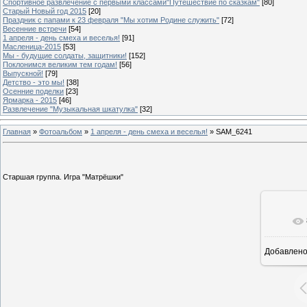
Спортивное развлечение с первыми классами"Путешествие по сказкам"
[80]
Старый Новый год 2015
[20]
Праздник с папами к 23 февраля "Мы хотим Родине служить"
[72]
Весенние встречи
[54]
1 апреля - день смеха и веселья!
[91]
Масленица-2015
[53]
Мы - будущие солдаты, защитники!
[152]
Поклонимся великим тем годам!
[56]
Выпускной!
[79]
Детство - это мы!
[38]
Осенние поделки
[23]
Ярмарка - 2015
[46]
Развлечение "Музыкальная шкатулка"
[32]
Главная
»
Фотоальбом
»
1 апреля - день смеха и веселья!
» SAM_6241
Старшая группа. Игра "Матрёшки"
Добавлен