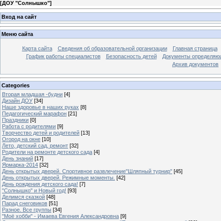
[
ДОУ "Солнышко"
]
Вход на сайт
Меню сайта
Карта сайта
Сведения об образовательной организации
Главная страница
График работы специалистов
Безопасность детей
Документы определяющ
Архив документов
Categories
Вторая младшая -будни
[4]
Дизайн ДОУ
[34]
Наше здоровье в наших руках
[8]
Педагогический марафон
[21]
Праздники
[0]
Работа с родителями
[9]
Творчество детей и родителей
[13]
Огород на окне
[10]
Лето, детский сад, ремонт
[32]
Родители на ремонте детского сада
[4]
День знаний
[17]
Ярмарка-2014
[32]
День открытых дверей. Спортивное развлечение"Шляпный турнир"
[45]
День открытых дверей. Режимные моменты.
[42]
День рождения детского сада!
[7]
"Солнышко" и Новый год!
[93]
Делимся сказкой
[48]
Парад снеговиков
[51]
Разное. Все группы
[34]
"Моё хобби" - Имаева Евгения Александровна
[9]