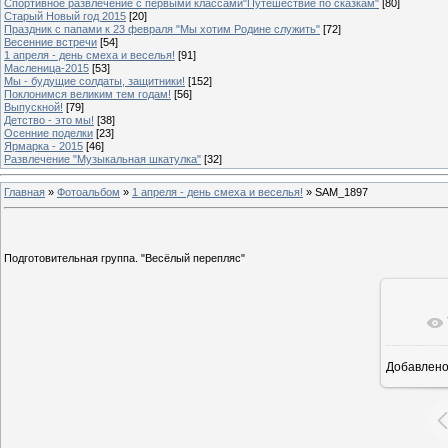
Спортивное развлечение с первыми классами"Путешествие по сказкам"
[80]
Старый Новый год 2015
[20]
Праздник с папами к 23 февраля "Мы хотим Родине служить"
[72]
Весенние встречи
[54]
1 апреля - день смеха и веселья!
[91]
Масленица-2015
[53]
Мы - будущие солдаты, защитники!
[152]
Поклонимся великим тем годам!
[56]
Выпускной!
[79]
Детство - это мы!
[38]
Осенние поделки
[23]
Ярмарка - 2015
[46]
Развлечение "Музыкальная шкатулка"
[32]
Главная
»
Фотоальбом
»
1 апреля - день смеха и веселья!
» SAM_1897
Подготовительная группа. "Весёлый перепляс"
Добавлен