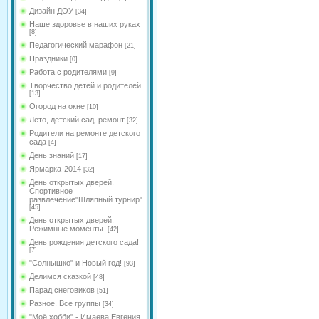
Дизайн ДОУ
[34]
Наше здоровье в наших руках
[8]
Педагогический марафон
[21]
Праздники
[0]
Работа с родителями
[9]
Творчество детей и родителей
[13]
Огород на окне
[10]
Лето, детский сад, ремонт
[32]
Родители на ремонте детского
сада
[4]
День знаний
[17]
Ярмарка-2014
[32]
День открытых дверей.
Спортивное
развлечение"Шляпный турнир"
[45]
День открытых дверей.
Режимные моменты.
[42]
День рождения детского сада!
[7]
"Солнышко" и Новый год!
[93]
Делимся сказкой
[48]
Парад снеговиков
[51]
Разное. Все группы
[34]
"Моё хобби" - Имаева Евгения