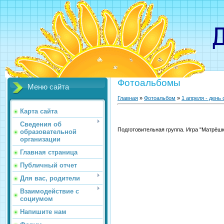
Детс
Фотоальбомы
Меню сайта
Главная
»
Фотоальбом
»
1 апреля - день
Карта сайта
Сведения об
Подготовительная группа. Игра "Матрёшк
образовательной
организации
Главная страница
Публичный отчет
Для вас, родители
Взаимодействие с
социумом
Напишите нам