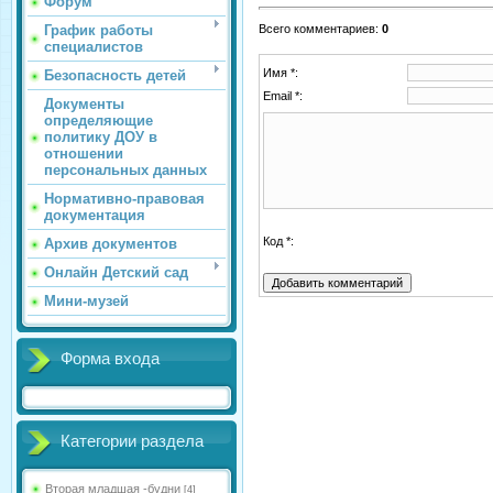
Форум
График работы
Всего комментариев
:
0
специалистов
Имя *:
Безопасность детей
Email *:
Документы
определяющие
политику ДОУ в
отношении
персональных данных
Нормативно-правовая
документация
Код *:
Архив документов
Онлайн Детский сад
Мини-музей
Форма входа
Категории раздела
Вторая младшая -будни
[4]