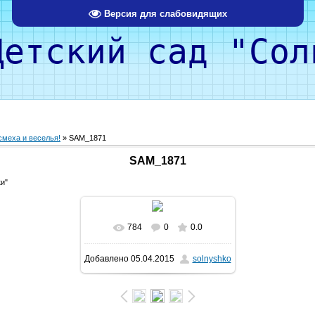
Версия для слабовидящих
кий сад "Солн
 смеха и веселья!
» SAM_1871
SAM_1871
и"
784
0
0.0
Добавлено
05.04.2015
solnyshko