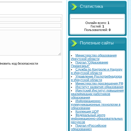
Статистика
Онлайн всего:
1
Гостей:
1
Пользователей:
0
Полезные сайты
Министерство образования
Иркутской области
Портал "Образование
Приангарья"
Служба по Контролю и Надзору
в Иркутской области
Управление Роспотребнадзора
в Иркутской области
Министерство просвещения РФ
Институт развития образования
Иркутский Институт повышения
квалификации работников
образования
Информационно-
куммуникационные технологии в
образовании
Коллекция ЦОР
Федеральный центр
информационно-образовательных
ресурсов
Портал «Российское
образование»