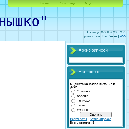
Главная
Регистрация
Вход
ышко"
Пятница, 07.08.2026, 12:23
Приветствую Вас
Гость
|
RSS
Архив записей
Наш опрос
Оцените качество питания в
ДОУ
Отлично
Хорошо
Неплохо
Плохо
Ужасно
Результаты
|
Архив опросов
Всего ответов:
9