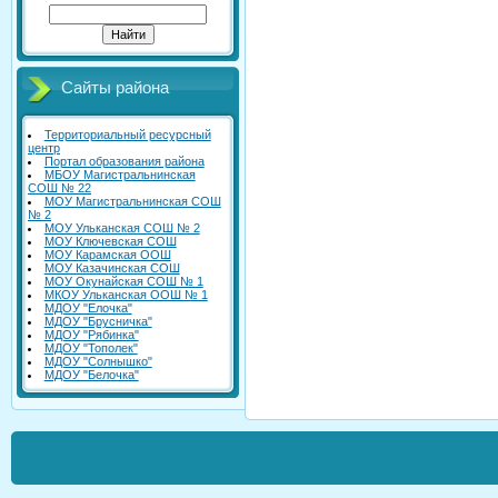
Сайты района
Территориальный ресурсный
центр
Портал образования района
МБОУ Магистральнинская
СОШ № 22
МОУ Магистральнинская СОШ
№ 2
МОУ Ульканская СОШ № 2
МОУ Ключевская СОШ
МОУ Карамская ООШ
МОУ Казачинская СОШ
МОУ Окунайская СОШ № 1
МКОУ Ульканская ООШ № 1
МДОУ "Елочка"
МДОУ "Брусничка"
МДОУ "Рябинка"
МДОУ "Тополек"
МДОУ "Солнышко"
МДОУ "Белочка"