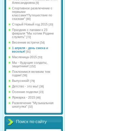
Александровна
[9]
Спортивное развлечение с
первыми
классами"Путешествие по
сказкам"
[80]
Старый Новый год 2015
[20]
Праздник с папами к 23
февраля "Мы хотим Родине
служить"
[72]
Весенние встречи
[54]
1 апреля - день смеха и
веселья!
[91]
Масленица-2015
[53]
Мы - будущие солдаты,
защитники!
[152]
Поклонимся великим тем
годам!
[56]
Выпускной!
[79]
Детство - это мы!
[38]
Осенние поделки
[23]
Ярмарка - 2015
[46]
Развлечение "Музыкальная
шкатулка"
[32]
Поиск по сайту