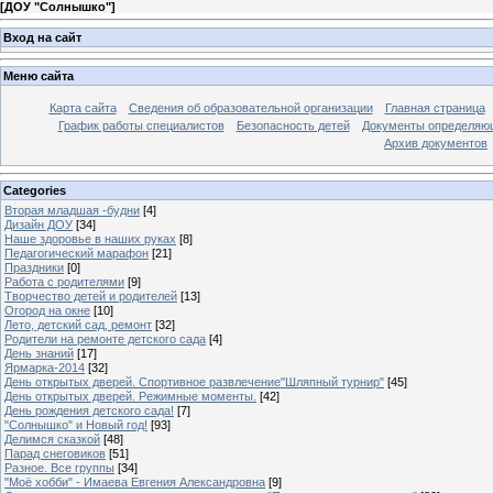
[
ДОУ "Солнышко"
]
Вход на сайт
Меню сайта
Карта сайта
Сведения об образовательной организации
Главная страница
График работы специалистов
Безопасность детей
Документы определяющ
Архив документов
Categories
Вторая младшая -будни
[4]
Дизайн ДОУ
[34]
Наше здоровье в наших руках
[8]
Педагогический марафон
[21]
Праздники
[0]
Работа с родителями
[9]
Творчество детей и родителей
[13]
Огород на окне
[10]
Лето, детский сад, ремонт
[32]
Родители на ремонте детского сада
[4]
День знаний
[17]
Ярмарка-2014
[32]
День открытых дверей. Спортивное развлечение"Шляпный турнир"
[45]
День открытых дверей. Режимные моменты.
[42]
День рождения детского сада!
[7]
"Солнышко" и Новый год!
[93]
Делимся сказкой
[48]
Парад снеговиков
[51]
Разное. Все группы
[34]
"Моё хобби" - Имаева Евгения Александровна
[9]