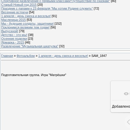
Спортивное развлечение с первыми классами"Путешествие по сказкам"
[80]
Старый Новый год 2015
[20]
Праздник с папами к 23 февраля "Мы хотим Родине служить"
[72]
Весенние встречи
[54]
1 апреля - день смеха и веселья!
[91]
Масленица-2015
[53]
Мы - будущие солдаты, защитники!
[152]
Поклонимся великим тем годам!
[56]
Выпускной!
[79]
Детство - это мы!
[38]
Осенние поделки
[23]
Ярмарка - 2015
[46]
Развлечение "Музыкальная шкатулка"
[32]
Главная
»
Фотоальбом
»
1 апреля - день смеха и веселья!
» SAM_1847
Подготовительная группа. Игра "Матрёшки"
Добавлен