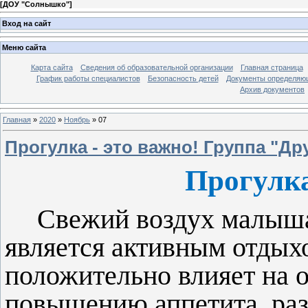
[
ДОУ "Солнышко"
]
Вход на сайт
Меню сайта
Карта сайта
Сведения об образовательной организации
Главная страница
График работы специалистов
Безопасность детей
Документы определяющ
Архив документов
Главная
»
2020
»
Ноябрь
»
07
Прогулка - это важно! Группа "Д
Прогулка
Свежий воздух малыша
является активным отдыхо
положительно влияет на 
повышению аппетита, раз