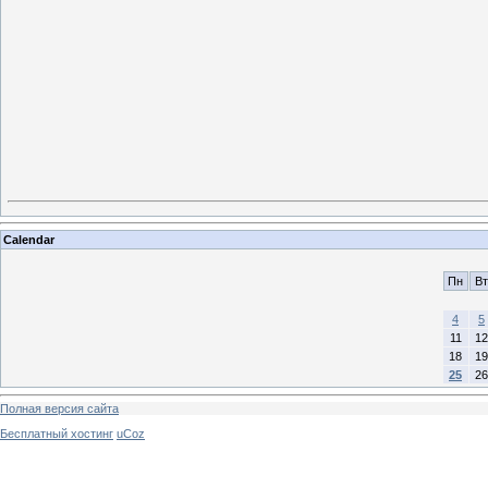
Calendar
Пн
Вт
4
5
11
12
18
19
25
26
Полная версия сайта
Бесплатный хостинг
uCoz