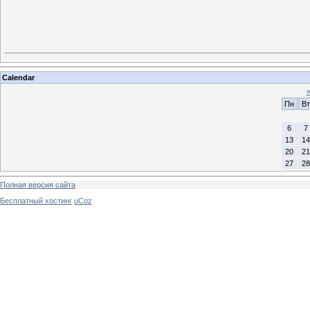
Calendar
Пн
Вт
6
7
13
14
20
21
27
28
Полная версия сайта
Бесплатный хостинг
uCoz