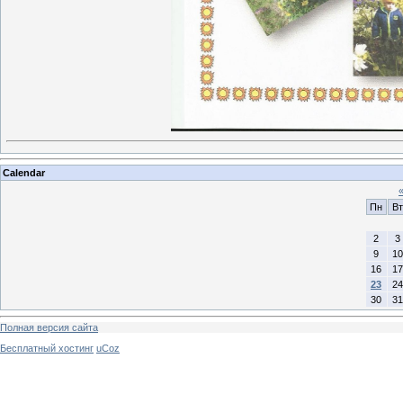
Calendar
Пн
Вт
2
3
9
10
16
17
23
24
30
31
Полная версия сайта
Бесплатный хостинг
uCoz